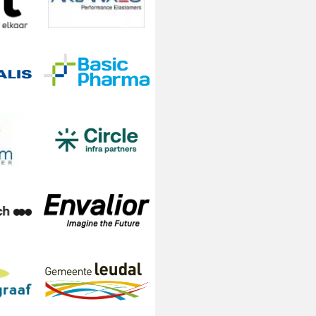
amp
s
en
e
en
n
men
pad
ce