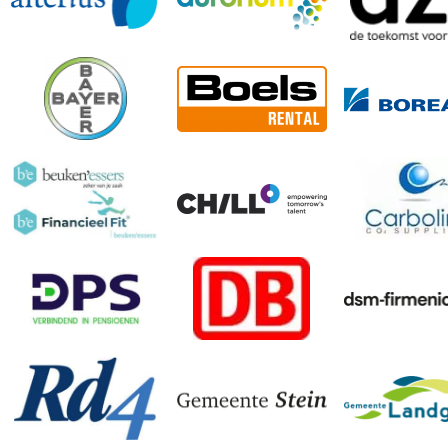
afslanken
aqua bootc
aqua fitnes
aqua spinn
arrow battl
atletiek
babyzwemm
badminto
banen zwem
blotevoeten
body balan