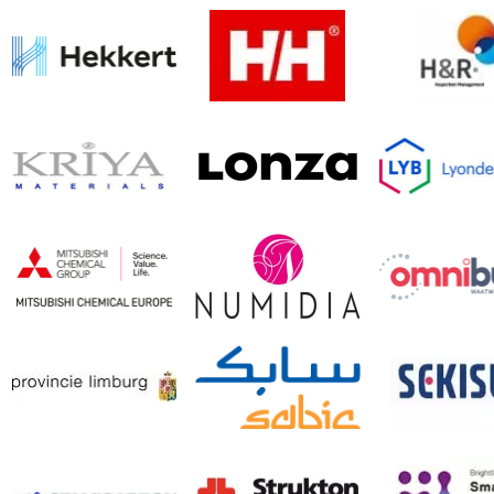
body pum
boksen
bootcamp
breakdanc
buitenfitne
bungee
cacao heali
calisthenic
capoeria
cardio
circuittraini