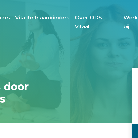
ers
Vitaliteitsaanbieders
Over ODS-
Werk
Vitaal
bij
s door
s