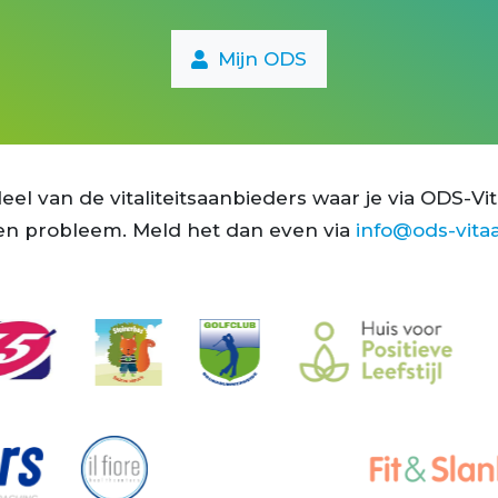
italiteits-coaching
Mijn ODS
vitaliteits-check
vechtsport
triathlon
el van de vitaliteitsaanbieders waar je via ODS-Vit
trailrun
 Geen probleem. Meld het dan even via
info@ods-vitaa
tennis
tai chi
stretch & pilates
stressoloog
stoombad
squash