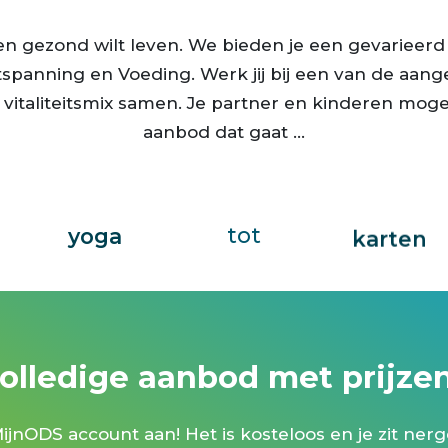
hiphop
it en gezond wilt leven. We bieden je een gevarieerd
zwemmen
hitt trainin
spanning en Voeding. Werk jij bij een van de aa
w vitaliteitsmix samen. Je partner en kinderen mo
ngerschapszwemmen
hyrox
aanbod dat gaat …
zumba
ijsbad
yoga
judo
tot
women defense
jump fit
wielrennen
karten
wellness
kickbokse
waterski
kinderyog
volledige aanbod met prijze
wandelen
klimmen en bou
oedingsbegeleiding
ijnODS account aan! Het is kosteloos en je zit nerg