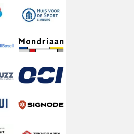
p
e
ss
ng
s
ng