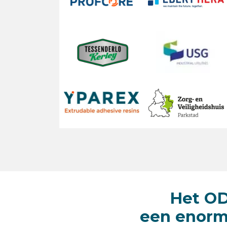
Het OD
een enorm 