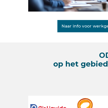
Naar info voor werkg
OD
op het gebied