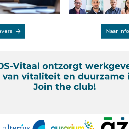
evers
Naar inf
S-Vitaal ontzorgt werkgev
 van vitaliteit en duurzame 
fitness
Join the club!
zwemme
50-plus fit
core traini
ademtherap