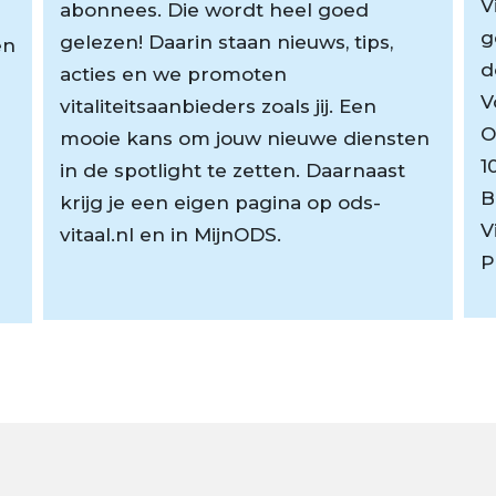
V
abonnees. Die wordt heel goed
g
gelezen! Daarin staan nieuws, tips,
en
d
acties en we promoten
V
vitaliteitsaanbieders zoals jij. Een
O
mooie kans om jouw nieuwe diensten
1
in de spotlight te zetten. Daarnaast
B
krijg je een eigen pagina op ods-
V
vitaal.nl en in MijnODS.
P