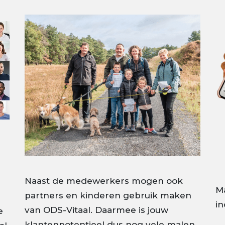
Naast de medewerkers mogen ook
r
M
partners en kinderen gebruik maken
in
van ODS-Vitaal. Daarmee is jouw
e
klantenpotentieel dus nog vele malen