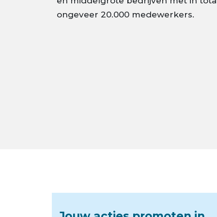
en middelgrote bedrijven met in tota
ongeveer 20.000 medewerkers.
Jouw acties promoten in