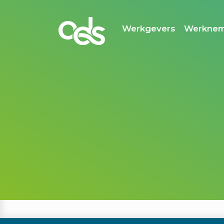
Geen berichten o
Werkgevers
Werknem
Voor werkgevers
Voor
Wat we doen
Vital
Partners
Event
Aansluiten
Veelg
antw
Lid w