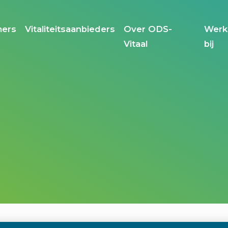
m te tonen
ers
Vitaliteitsaanbieders
Over ODS-
Werk
Vitaal
bij
 werknemers
Voor vitaliteitaanbieders
iteitsaanbod
Waarom ODS?
s
Voordelen
estelde vragen en
oorden
orden