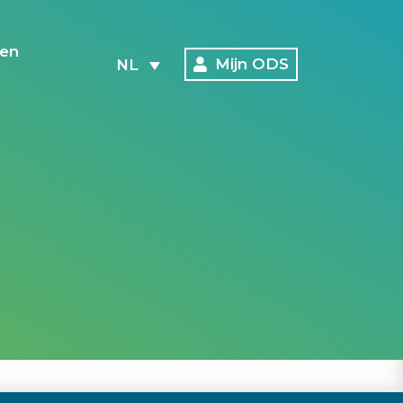
en
Mijn ODS
NL
Contact
046 410 6236
ma, di, do: 10-12 en 14-16 u
info@ods-vitaal.nl
Mauritslaan 49, 6129 EL
Urmond (Kamer 7.1.05)