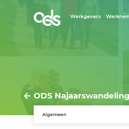
Werkgevers
Werknem
ODS Najaarswandelin
Algemeen