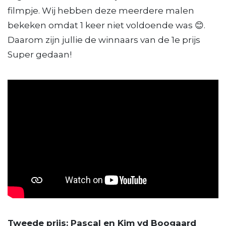
filmpje. Wij hebben deze meerdere malen
bekeken omdat 1 keer niet voldoende was 😊.
Daarom zijn jullie de winnaars van de 1e prijs
Super gedaan!
Tweede prijs: Pascal en Kim vd Boogaard