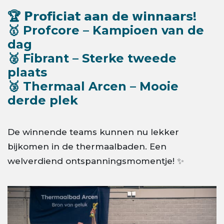
🏆 𝗣𝗿𝗼𝗳𝗶𝗰𝗶𝗮𝘁 𝗮𝗮𝗻 𝗱𝗲 𝘄𝗶𝗻𝗻𝗮𝗮𝗿𝘀!
🥇 Profcore – Kampioen van de
dag
🥈 Fibrant – Sterke tweede
plaats
🥉 Thermaal Arcen – Mooie
derde plek
De winnende teams kunnen nu lekker
bijkomen in de thermaalbaden. Een
welverdiend ontspanningsmomentje! ✨