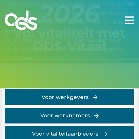
ODS-Vitaal Inspiratiekalender 2026
ODS-Vitaal
poster algemeen
ODS-Vitaal Inspiratiekalender
2026
ODS-Vitaal folder
Promo tip het aanbod
Promo abonnement overstapservice naar
ODS-Vitaal
Promo onbeperkt zwemmen in
Limburgse baden
Algemeen promopakket
ODS-Vitaal
Voor werkgevers
Voor werknemers
Voor vitaliteitaanbieders