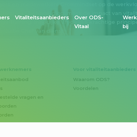
agers en medewerkers
Groeimindset op de werkvl
nd)verlies
Dashboarding: maak de impact van vitalit
ers
Vitaliteitsaanbieders
Over ODS-
Werk
mini-training: Innerlijke Vrede in 5 krachtige princi
Vitaal
bij
anisatie
Chef van dienst
 werknemers
Voor vitaliteitaanbieders
iteitsaanbod
Waarom ODS?
s
Voordelen
estelde vragen en
oorden
orden