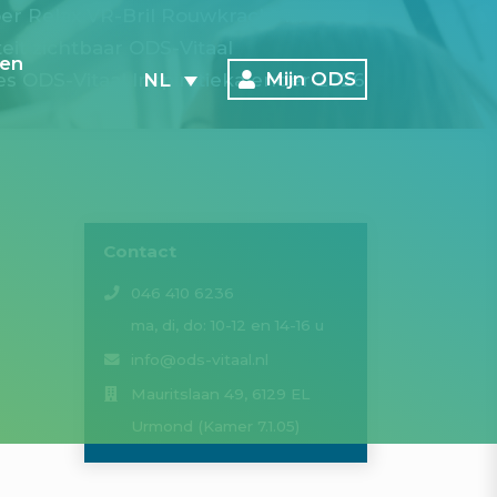
oer
Relax VR-Bril
Rouwkracht in
eit zichtbaar
ODS-Vitaal
en
Mijn ODS
NL
pes
ODS-Vitaal Inspiratiekalender 2026
Contact
046 410 6236
ma, di, do: 10-12 en 14-16 u
info@ods-vitaal.nl
Mauritslaan 49, 6129 EL
Urmond (Kamer 7.1.05)