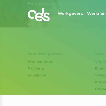
Kennissessies Veerkracht voor man
organisaties: ondersteuning bij (leve
Werkgevers
Werknem
Communicatieondersteuning
Gratis 
Vrouwenbrein in een masculiene org
Voor werkgevers
Voor
Wat we doen
Vital
Partners
Event
Aansluiten
Veelg
antw
Lid w