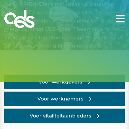
Relax VR-Bril
Gratis mini-training: Innerlijke
Vrede in 5 krachtige principes
ODS-Vitaal
Inspiratiekalender 2026
Slaapmasker: ik relax
met ODS-Vitaal
ODS-Vitaal Theemoment
Vitaliteitskaarten
Stoelmassage
Stress-less
Mindfulness Vervolg
Mindfulness Basis
Voor werkgevers
Voor werknemers
Voor vitaliteitaanbieders