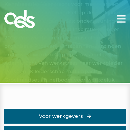
Kennissessies Veerkracht voor managers en
medewerkers
Groeimindset op de werkvloer
Rouwkracht in organisaties: ondersteuning bij
(levend)verlies
ODS-Vitaal Inspiratiekalender
2026
Vrouwenbrein in een masculiene
organisatie
Proeverij: Ontspannen, verbinden
en bewust worden
Grip op stress met je
Ademkr8cht
Van werkstress naar werkplezier
Persoonlijk leiderschap met impact
Groeimindset als hefboom voor werkgeluk
Voor werkgevers