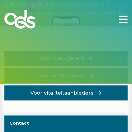
Gratis mini-training: Innerlijke Vrede in 5
krachtige principes
Podcasts: van inspiratie tot
ontspanning
Voor werkgevers
Voor werknemers
Voor vitaliteitaanbieders
Contact