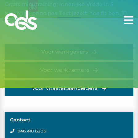
Gratis mini-training: Innerlijke Vrede in 5
krachtige principes
Test jezelf: hoe fit ben jij?
Voor werkgevers
Voor werknemers
Voor vitaliteitaanbieders
Contact
046 410 6236