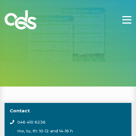
ODS-Vitaal Events 2026
ODS-Vitaal Indoor
Football Tournament 2026
ODS-Vitaal Classic
2026
ODS-Vitaal MTB and Gravel Tour & Clinic
2026
ODS-Vitaal Front Crawl Course
Health &
Wellness Day
StartRunning
Workshop
Breathwork
ODS-Vitaal Training Session June
21
ODS-Vitaal Training Session June 14
Contact
046 410 6236
mo, tu, th: 10-12 and 14-16 h