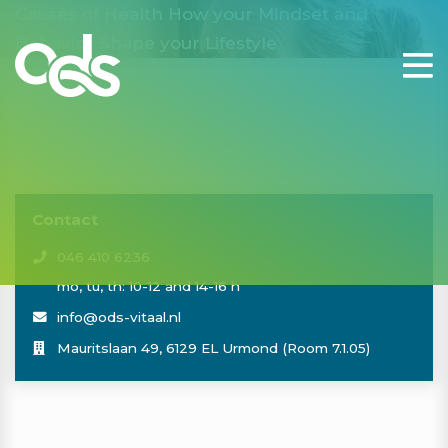
Causes of Health
How your Mindset and
Behavior Shape your Lifestyle
Contact
046 410 6236
mo, tu, th: 10-12 and 14-16 h
info@ods-vitaal.nl
Mauritslaan 49, 6129 EL Urmond (Room 7.1.05)