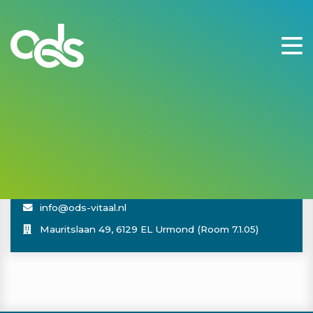
No posts to display
Contact
046 410 6236
mo, tu, th: 10-12 and 14-16 h
info@ods-vitaal.nl
Mauritslaan 49, 6129 EL Urmond (Room 7.1.05)