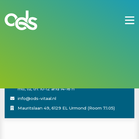
ODS-Vitaal Notebook: for healthy habits
Compliment Cards: spread positivity!
Contact
046 410 6236
mo, tu, th: 10-12 and 14-16 h
info@ods-vitaal.nl
Mauritslaan 49, 6129 EL Urmond (Room 7.1.05)