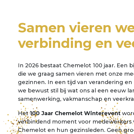
Samen vieren we
verbinding en ve
In 2026 bestaat Chemelot 100 jaar. Een b
die we graag samen vieren met onze m
gezinnen. In een tijd van verandering e
we bewust stil bij wat ons al een eeuw la
samenwerking, vakmanschap en veerkra
Het
100 Jaar Chemelot Winterevent
word
verbindend moment voor medewerkers va
Chemelot en hun gezinsleden. Geen groo